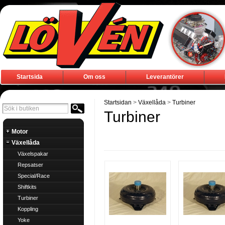
Startsida
Om oss
Leverantörer
Startsidan
>
Växellåda
>
Turbiner
Turbiner
Motor
Växellåda
Växelspakar
Repsatser
Special/Race
Shiftkits
Turbiner
Koppling
Yoke