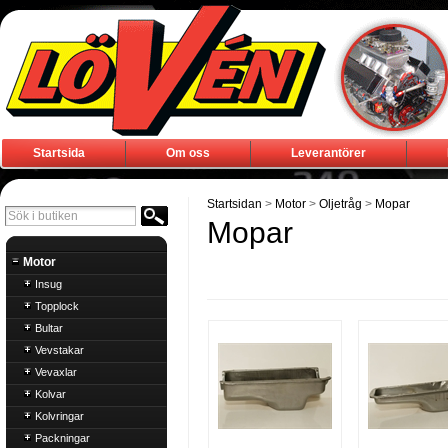
Startsida
Om oss
Leverantörer
Startsidan
>
Motor
>
Oljetråg
>
Mopar
Mopar
Motor
Insug
Topplock
Bultar
Vevstakar
Vevaxlar
Kolvar
Kolvringar
Packningar