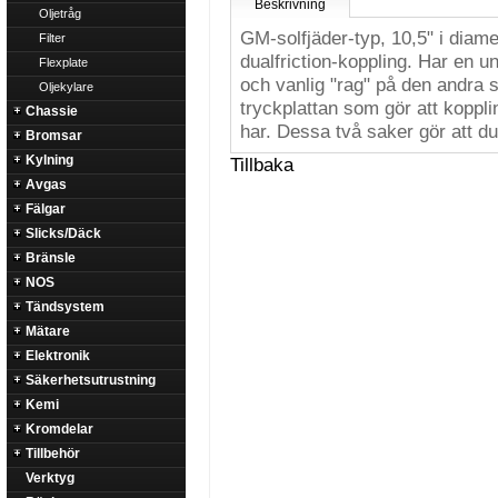
Beskrivning
Oljetråg
GM-solfjäder-typ, 10,5" i diame
Filter
dualfriction-koppling. Har en u
Flexplate
och vanlig "rag" på den andra si
Oljekylare
tryckplattan som gör att koppli
Chassie
har. Dessa två saker gör att du
Bromsar
Kylning
Tillbaka
Avgas
Fälgar
Slicks/Däck
Bränsle
NOS
Tändsystem
Mätare
Elektronik
Säkerhetsutrustning
Kemi
Kromdelar
Tillbehör
Verktyg