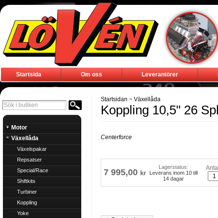
Startsida
Om oss
Leverantörer
Startsidan
>
Växellåda
Koppling 10,5" 26 Sp
Motor
Centerforce
Växellåda
Växelspakar
Repsatser
Lagerstatus:
Anta
Special/Race
7 995,00
kr
Leverans inom 10 till
14 dagar
Shiftkits
Turbiner
Koppling
Yoke