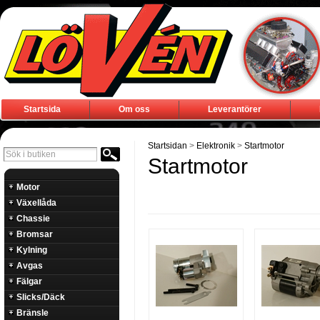
Startsida
Om oss
Leverantörer
Startsidan
>
Elektronik
>
Startmotor
Startmotor
Motor
Växellåda
Chassie
Bromsar
Kylning
Avgas
Fälgar
Slicks/Däck
Bränsle