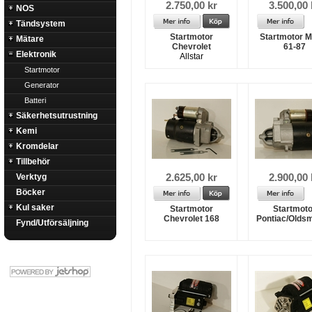
2.750,00 kr
3.500,00 
NOS
Tändsystem
Startmotor
Startmotor 
Mätare
Chevrolet
61-87
Elektronik
Allstar
Startmotor
Generator
Batteri
Säkerhetsutrustning
Kemi
Kromdelar
Tillbehör
2.625,00 kr
2.900,00 
Verktyg
Böcker
Kul saker
Startmotor
Startmoto
Chevrolet 168
Pontiac/Oldsm
Fynd/Utförsäljning