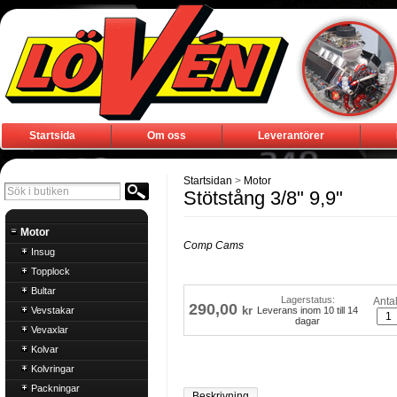
Startsida
Om oss
Leverantörer
Startsidan
>
Motor
Stötstång 3/8" 9,9"
Motor
Comp Cams
Insug
Topplock
Bultar
Lagerstatus:
Antal
290,00
Vevstakar
kr
Leverans inom 10 till 14
dagar
Vevaxlar
Kolvar
Kolvringar
Packningar
Beskrivning