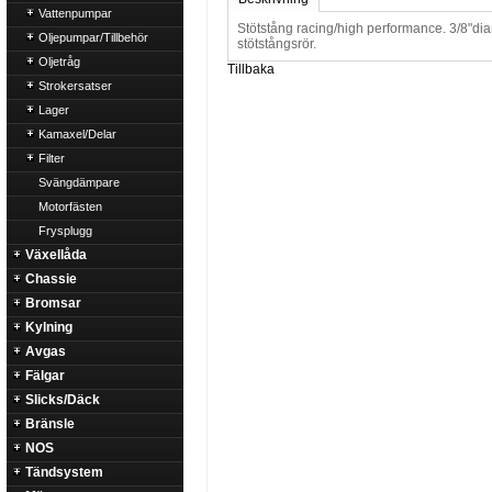
Vattenpumpar
Stötstång racing/high performance. 3/8"diam
Oljepumpar/Tillbehör
stötstångsrör.
Oljetråg
Tillbaka
Strokersatser
Lager
Kamaxel/Delar
Filter
Svängdämpare
Motorfästen
Frysplugg
Växellåda
Chassie
Bromsar
Kylning
Avgas
Fälgar
Slicks/Däck
Bränsle
NOS
Tändsystem