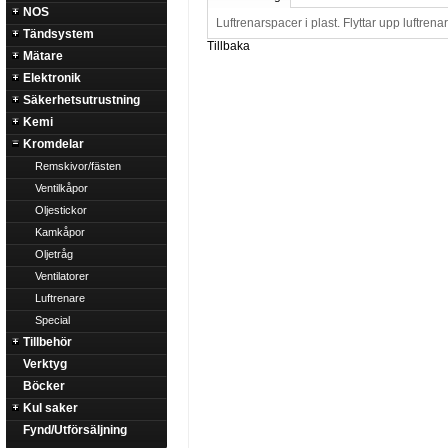
NOS
Luftrenarspacer i plast. Flyttar upp luftrena
Tändsystem
Tillbaka
Mätare
Elektronik
Säkerhetsutrustning
Kemi
Kromdelar
Remskivor/fästen
Ventilkåpor
Oljestickor
Kamkåpor
Oljetråg
Ventilatorer
Luftrenare
Special
Tillbehör
Verktyg
Böcker
Kul saker
Fynd/Utförsäljning