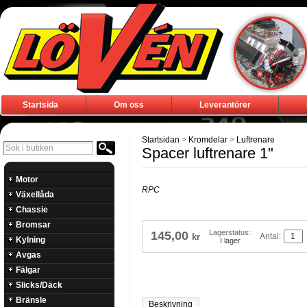
Startsida
Om oss
Leverantörer
Startsidan
>
Kromdelar
>
Luftrenare
Spacer luftrenare 1"
Motor
RPC
Växellåda
Chassie
Bromsar
Lagerstatus:
145,00
Antal:
kr
Kylning
I lager
Avgas
Fälgar
Slicks/Däck
Bränsle
Beskrivning