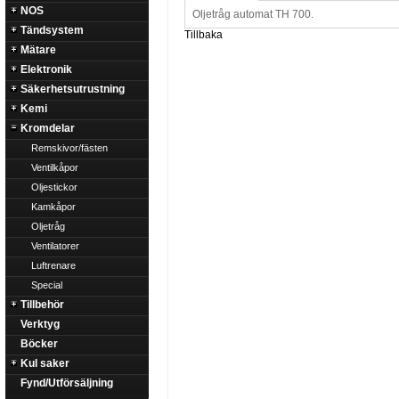
NOS
Oljetråg automat TH 700.
Tändsystem
Tillbaka
Mätare
Elektronik
Säkerhetsutrustning
Kemi
Kromdelar
Remskivor/fästen
Ventilkåpor
Oljestickor
Kamkåpor
Oljetråg
Ventilatorer
Luftrenare
Special
Tillbehör
Verktyg
Böcker
Kul saker
Fynd/Utförsäljning