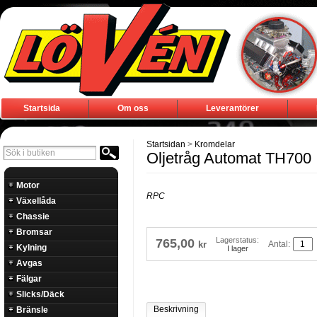
Startsida
Om oss
Leverantörer
Startsidan
>
Kromdelar
Oljetråg Automat TH700
Motor
RPC
Växellåda
Chassie
Bromsar
Lagerstatus:
765,00
Antal:
kr
Kylning
I lager
Avgas
Fälgar
Slicks/Däck
Beskrivning
Bränsle