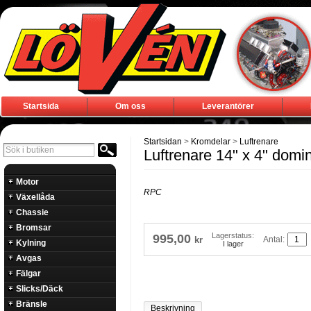
Startsida
Om oss
Leverantörer
Startsidan
>
Kromdelar
>
Luftrenare
Luftrenare 14" x 4" domi
Motor
RPC
Växellåda
Chassie
Bromsar
Lagerstatus:
995,00
Antal:
kr
Kylning
I lager
Avgas
Fälgar
Slicks/Däck
Bränsle
Beskrivning