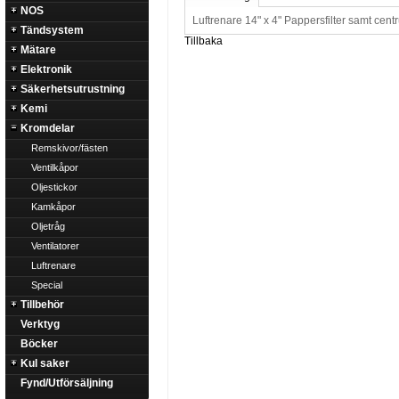
NOS
Luftrenare 14" x 4" Pappersfilter samt cent
Tändsystem
Tillbaka
Mätare
Elektronik
Säkerhetsutrustning
Kemi
Kromdelar
Remskivor/fästen
Ventilkåpor
Oljestickor
Kamkåpor
Oljetråg
Ventilatorer
Luftrenare
Special
Tillbehör
Verktyg
Böcker
Kul saker
Fynd/Utförsäljning