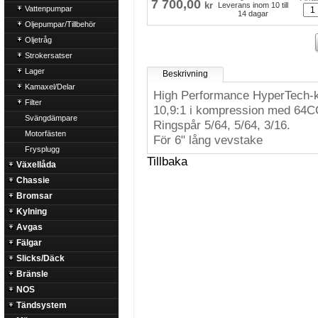
7 700,00
kr
Leverans inom 10 till
Vattenpumpar
14 dagar
Oljepumpar/Tillbehör
Oljetråg
Strokersatser
Lager
Beskrivning
Kamaxel/Delar
High Performance HyperTech-k
Filter
10,9:1 i kompression med 64C
Svängdämpare
Ringspår 5/64, 5/64, 3/16.
Motorfästen
För 6" lång vevstake
Frysplugg
Tillbaka
Växellåda
Chassie
Bromsar
Kylning
Avgas
Fälgar
Slicks/Däck
Bränsle
NOS
Tändsystem