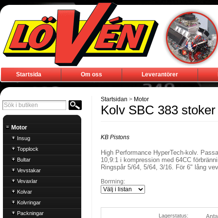
Startsida
Om oss
Leverantörer
Startsidan
>
Motor
Kolv SBC 383 stoker "
Motor
KB Pistons
Insug
Topplock
High Performance HyperTech-kolv. Pass
10,9:1 i kompression med 64CC förbränn
Bultar
Ringspår 5/64, 5/64, 3/16. För 6" lång ve
Vevstakar
Vevaxlar
Borrning:
Kolvar
Kolvringar
Packningar
Lagerstatus:
Anta