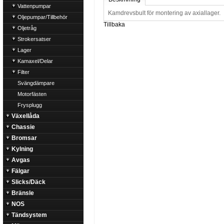
Vattenpumpar
Kamdrevsbult för montering av axiallager.
Oljepumpar/Tillbehör
Tillbaka
Oljetråg
Strokersatser
Lager
Kamaxel/Delar
Filter
Svängdämpare
Motorfästen
Frysplugg
Växellåda
Chassie
Bromsar
Kylning
Avgas
Fälgar
Slicks/Däck
Bränsle
NOS
Tändsystem