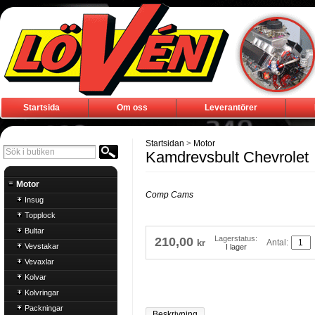
Startsida
Om oss
Leverantörer
Startsidan
>
Motor
Kamdrevsbult Chevrolet
Motor
Comp Cams
Insug
Topplock
Bultar
Lagerstatus:
210,00
Antal:
kr
Vevstakar
I lager
Vevaxlar
Kolvar
Kolvringar
Packningar
Beskrivning