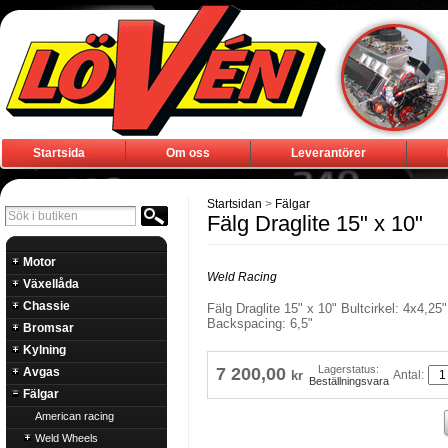
Startsida
Om oss
Leverantörer
Startsidan
>
Fälgar
Fälg Draglite 15" x 10"
Motor
Weld Racing
Växellåda
Chassie
Fälg Draglite 15" x 10" Bultcirkel: 4x4,25"
Backspacing: 6,5"
Bromsar
Kylning
Lagerstatus:
7 200,00
Avgas
Antal:
kr
Beställningsvara
Fälgar
American racing
Weld Wheels