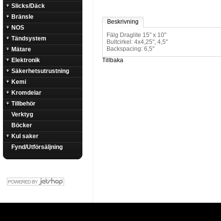
Slicks/Däck
Bränsle
Beskrivning
NOS
Fälg Draglite 15" x 10"
Tändsystem
Bultcirkel: 4x4,25", 4,5"
Backspacing: 6,5"
Mätare
Elektronik
Tillbaka
Säkerhetsutrustning
Kemi
Kromdelar
Tillbehör
Verktyg
Böcker
Kul saker
Fynd/Utförsäljning